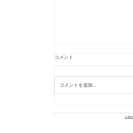
コメント
コメントを追加…
NHK「ラジオ深夜便」6月20
日深夜〜21日早朝に出演しま
す
お
稽