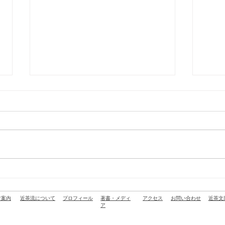
ラジオInter FM「石井食品
【6
presents おいしいの種」に柳
中】
原尚之が出演しました
古案内
近茶流について
プロフィール
著書・メディ
アクセス
お問い合わせ
近茶文
ア