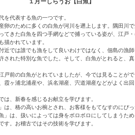
１月ーしらうお【白魚】
代を代表する魚の一つです。
産卵のために多くの白魚が河川を遡上します。隅田川で
ってきた白魚を四つ手網などで捕っている姿が、江戸・
も描かれています。
付近では誰でも漁をして良いわけではなく、佃島の漁師
許された特別な魚でした。そして、白魚がとれると、真
江戸前の白魚がとれていましたが、今では見ることがで
、霞ヶ浦北浦産や、浜名湖産、宍道湖産などがよく出回
では、新春を感じるお献立を学びます。
」は、格の高いお椀とされ、お客様をもてなすのにぴっ
魚」は、扱いによっては身をボロボロにしてしまうため
です。お稽古ではその技術を学びます。