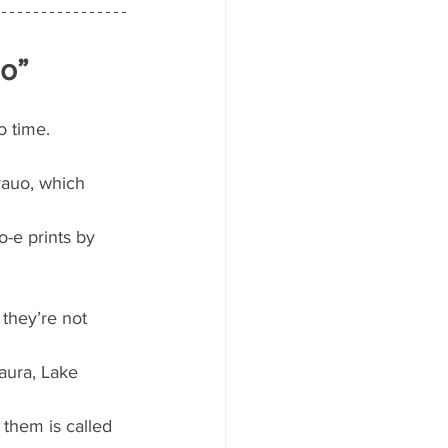
o”
o time.
rauo, which 
o-e prints by 
they’re not 
aura, Lake 
 them is called 