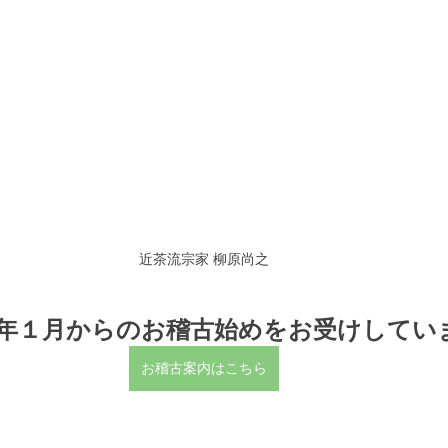
近茶流宗家 柳原尚之
年１月からのお稽古始めをお受けしてい
お稽古案内はこちら