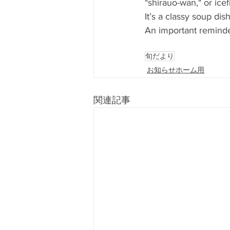
"shirauo-wan," or ice
It’s a classy soup dis
An important reminder
旬だより
お知らせホーム用
関連記事