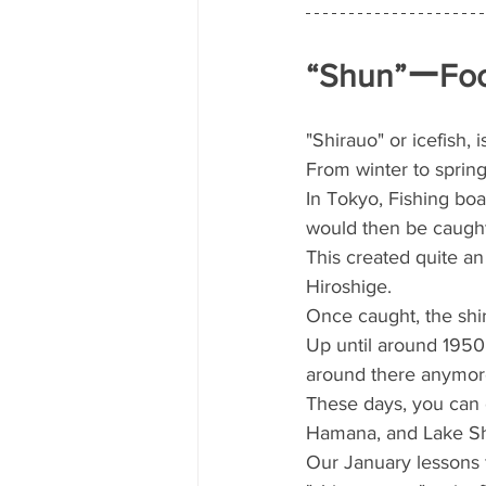
“Shun”ーFoo
"Shirauo" or icefish, 
From winter to sprin
In Tokyo, Fishing boa
would then be caught
This created quite an 
Hiroshige.
Once caught, the shir
Up until around 1950,
around there anymor
These days, you can o
Hamana, and Lake Shi
Our January lessons f