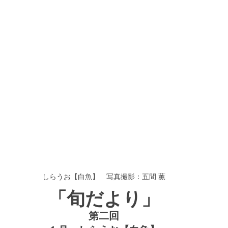
しらうお【白魚】　写真撮影：五間 薫
「旬だより」
第二回