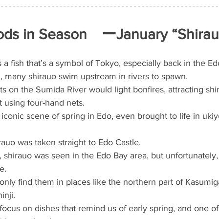
ds in Season　ーJanuary “Shirau
is a fish that’s a symbol of Tokyo, especially back in the Ed
g, many shirauo swim upstream in rivers to spawn.
ts on the Sumida River would light bonfires, attracting shi
 using four-hand nets.
iconic scene of spring in Edo, even brought to life in ukiy
auo was taken straight to Edo Castle.
 shirauo was seen in the Edo Bay area, but unfortunately, 
e.
nly find them in places like the northern part of Kasumig
nji.
ocus on dishes that remind us of early spring, and one of