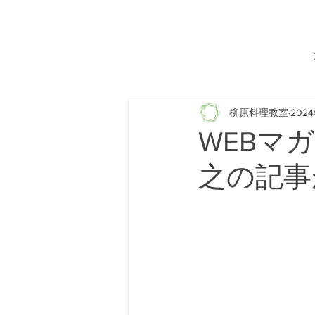
柳原料理教室
202
WEBマ
之の記事