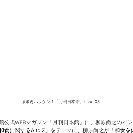
循環再ハッケン！「月刊日本館」Issue 03
館公式WEBマガジン「月刊日本館
」に、柳原尚之のイン
和食に関するA to Z
」をテーマに、柳原尚之
が「和食を