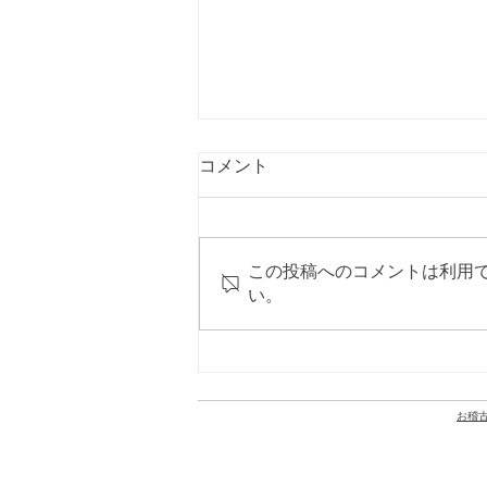
コメント
この投稿へのコメントは利用
い。
尚之先生の活動：NHK「ラジ
オ深夜便」6月20日深夜〜21
日早朝に出演します
お
稽