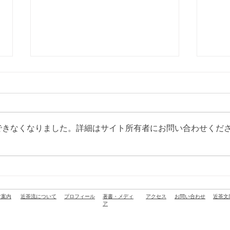
できなくなりました。詳細はサイト所有者にお問い合わせくだ
尚之先生の活動：ラジオInter
尚之
FM「石井食品 presents おい
ホテ
しいの種」に出演しました
ンチ
古案内
近茶流について
プロフィール
著書・メディ
アクセス
お問い合わせ
近茶文
ア