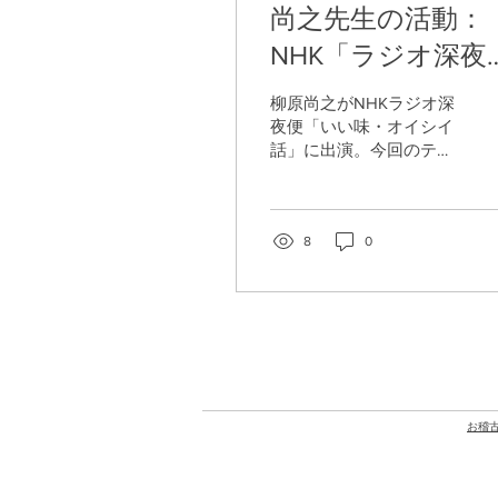
尚之先生の活動：
NHK「ラジオ深夜
便」6月20日深夜
柳原尚之がNHKラジオ深
21日早朝に出演し
夜便「いい味・オイシイ
話」に出演。今回のテー
す
マは「梅干し」です。食
にまつわる“オイシイ
話”をぜひお楽しみくださ
い。
8
0
お
稽