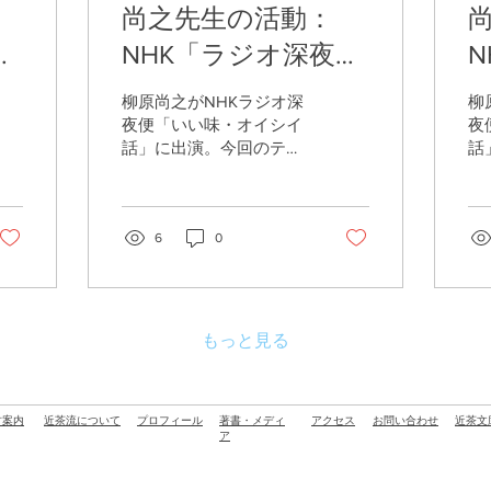
尚之先生の活動：
NHK「ラジオ深夜
〜
便」6月20日深夜〜
柳原尚之がNHKラジオ深
柳
ま
21日早朝に出演しま
夜便「いい味・オイシイ
夜
話」に出演。今回のテー
話
す
マは「梅干し」です。食
マ
にまつわる“オイシイ
に
話”をぜひお楽しみくださ
話
い。
6
0
い
もっと見る
古案内
近茶流について
プロフィール
著書・メディ
アクセス
お問い合わせ
近茶文
ア