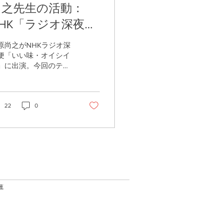
尚之先生の活動：
NHK「ラジオ深夜
便」6月20日深夜〜
原尚之がNHKラジオ深
21日早朝に出演しま
便「いい味・オイシイ
」に出演。今回のテー
す
は「梅干し」です。食
まつわる“オイシイ
”をぜひお楽しみくださ
。
22
0
庫