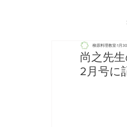
柳原料理教室
1月3
尚之先生
2月号に