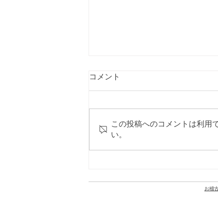
コメント
この投稿へのコメントは利用
い。
尚之先生の活動：NHK「ラジ
オ深夜便」6月20日深夜〜21
日早朝に出演します
お
稽