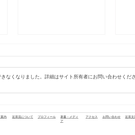
できなくなりました。詳細はサイト所有者にお問い合わせくだ
尚之先生の活動：ラジオInter
尚之
FM「石井食品 presents おい
ホテ
しいの種」に出演しました
ンチ
古案内
近茶流について
プロフィール
著書・メディ
アクセス
お問い合わせ
近茶文
ア