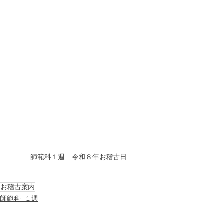
師範科１週　令和８年お稽古日
お稽古案内
師範科_１週