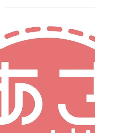
柳原尚之が５月１３日放送の
NHK「きょうの料理」に出演し
ます
柳原尚之が2026年5月13日放送のNHK「きょうの料
理」に出演。新シリーズ「旬というごちそう」第
一回「かつお」に登場し、旬の味わいと鰹の魅力
を紹介します。