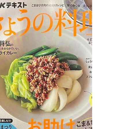
ンダイニング「オランジュリー光庵」にて、柳原
尚之によるセミナー付ランチイベントが開催され
ます。 「Kitano Finds Japan」プロジェクト今年の
テーマは「発酵」。柳原尚之が日本料理における
発酵やお酢の歴史の観点から、一部メニュー開発
にも携わっています。 イベントは完全予約制。
TableCheckまたはお電話にて「ザ・キタノホテル
東京 オランジュリー光庵」へお問い合わせくださ
い。